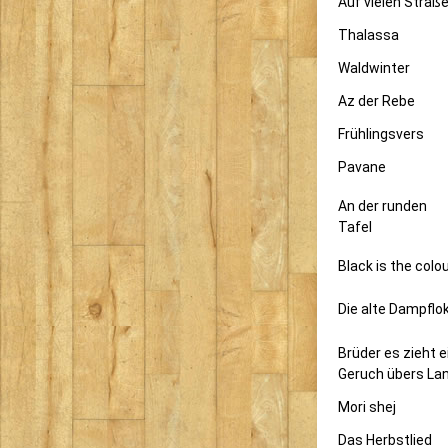
Auf vielen Straß
Thalassa
Waldwinter
Az der Rebe
Frühlingsvers
Pavane
An der runden
Tafel
Black is the colo
Die alte Dampflo
Brüder es zieht e
Geruch übers La
Mori shej
Das Herbstlied