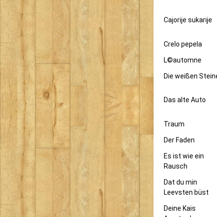
Cajorije sukarije
Crelo pepela
L©automne
Die weißen Stein
Das alte Auto
Traum
Der Faden
Es ist wie ein
Rausch
Dat du min
Leevsten büst
Deine Kais