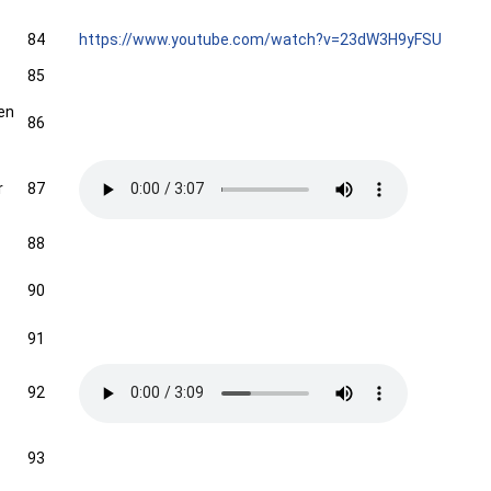
84
https://www.youtube.com/watch?v=23dW3H9yFSU
85
en
86
r
87
88
90
91
92
93