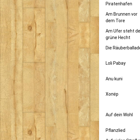
Piratenhafen
Am Brunnen vor
dem Tore
Am Ufer steht de
grüne Hecht
Die Räuberballad
Loli Pabay
Anu kuni
Xoпëp
Auf dein Wohl
Pflanzlied