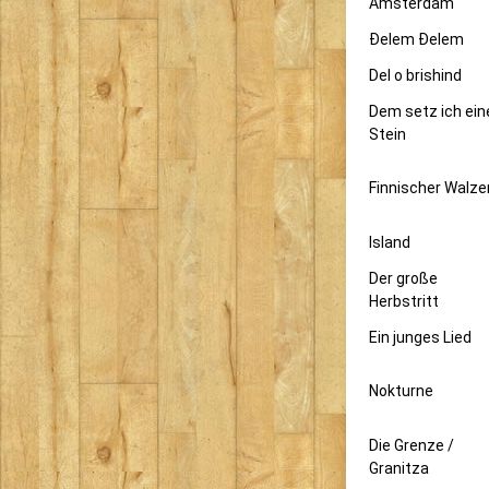
Amsterdam
Đelem Đelem
Del o brishind
Dem setz ich ein
Stein
Finnischer Walze
Island
Der große
Herbstritt
Ein junges Lied
Nokturne
Die Grenze /
Granitza