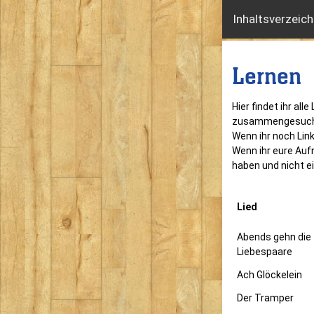
Inhaltsverzeich
Lernen
Hier findet ihr all
zusammengesucht,
Wenn ihr noch Link
Wenn ihr eure Auf
haben und nicht ei
Lied
Abends gehn die
Liebespaare
Ach Glöckelein
Der Tramper